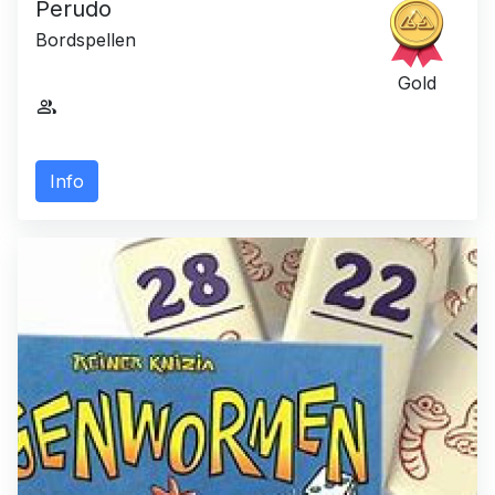
Perudo
Bordspellen
Gold
group
Info