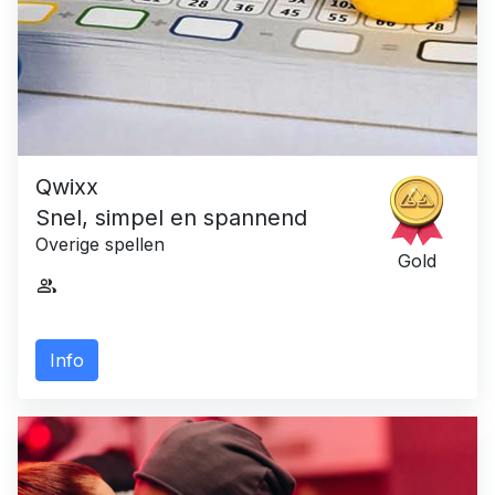
Qwixx
Snel, simpel en spannend
Overige spellen
Gold
group
Info