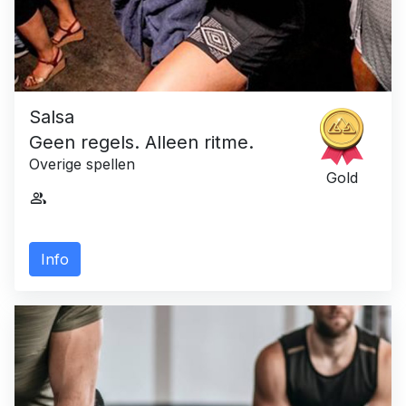
Salsa
Geen regels. Alleen ritme.
Overige spellen
Gold
group
Info