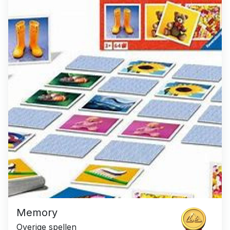
Memory
Overige spellen