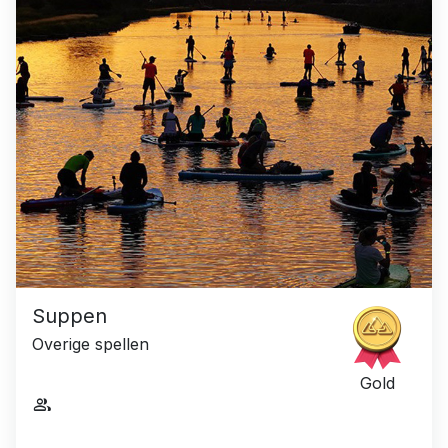
Suppen
Overige spellen
Gold
group