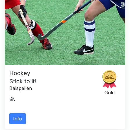
Hockey
Stick to it!
Balspellen
Gold
group
Info