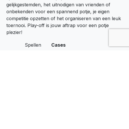
gelijkgestemden, het uitnodigen van vrienden of
onbekenden voor een spannend potje, je eigen
competitie opzetten of het organiseren van een leuk
toernooi. Play-off is jouw aftrap voor een potje
plezier!
Spellen
Cases
Locaties
Het Belang van Spel
Zakelijk
Spelen op de Werkvloer
Over Ons
Privacyverklaring
Contact
Algemene voorwaarden
Download