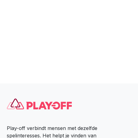
Play-off verbindt mensen met dezelfde
spelinteresses. Het helpt je vinden van