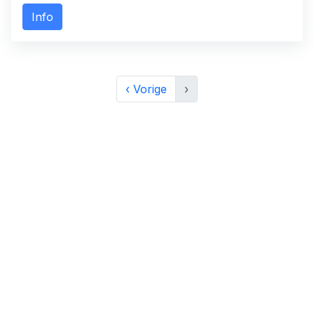
Info
‹ Vorige
›