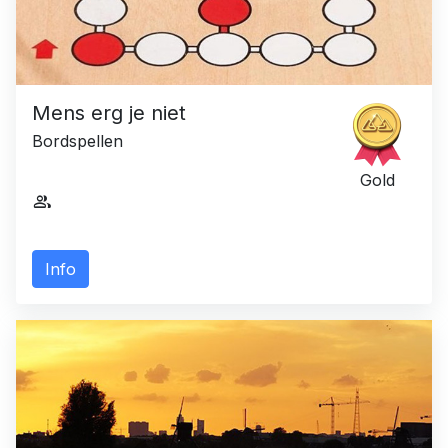
Mens erg je niet
Bordspellen
Gold
group
Info