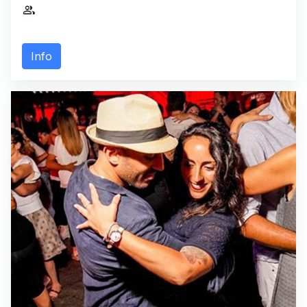
group
Info