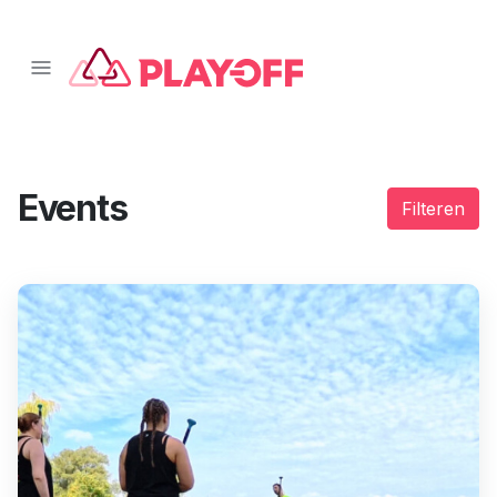
📱 Download onze app!
Klik hier
❌
Events
Filteren