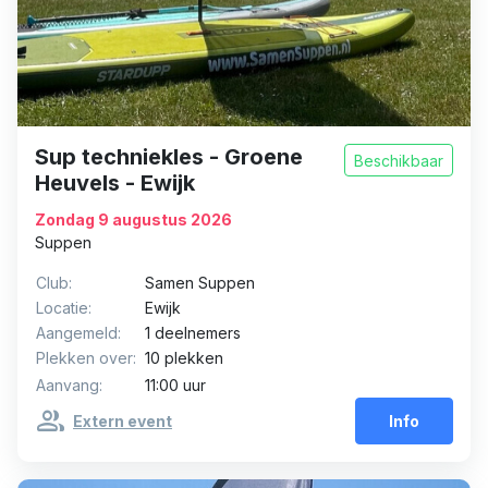
Sup techniekles - Groene
Beschikbaar
Heuvels - Ewijk
Zondag 9 augustus 2026
Suppen
Club:
Samen Suppen
Locatie:
Ewijk
Aangemeld:
1 deelnemers
Plekken over:
10 plekken
Aanvang:
11:00 uur
group
Extern event
Info