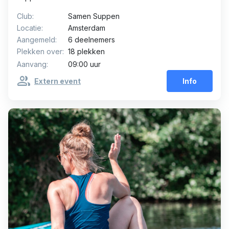
Club:
Samen Suppen
Locatie:
Amsterdam
Aangemeld:
6 deelnemers
Plekken over:
18 plekken
Aanvang:
09:00 uur
group
Extern event
Info