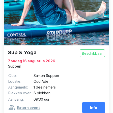
Sup & Yoga
Beschikbaar
Zondag 16 augustus 2026
Suppen
Club:
Samen Suppen
Locatie:
Oud Ade
Aangemeld:
1 deelnemers
Plekken over:
6 plekken
Aanvang:
09:30 uur
group
Extern event
Info