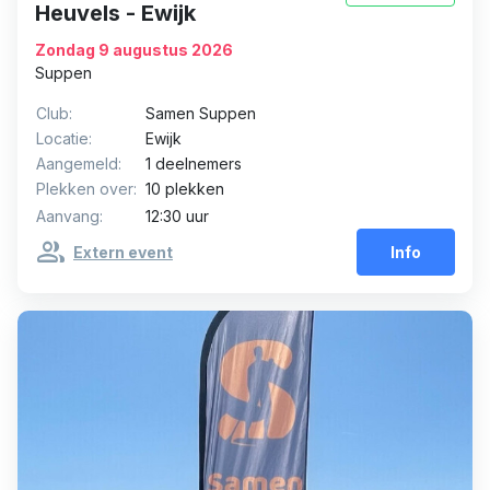
Heuvels - Ewijk
Zondag 9 augustus 2026
Suppen
Club:
Samen Suppen
Locatie:
Ewijk
Aangemeld:
1 deelnemers
Plekken over:
10 plekken
Aanvang:
12:30 uur
group
Extern event
Info