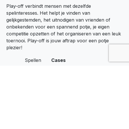
Play-off verbindt mensen met dezelfde
spelinteresses. Het helpt je vinden van
gelijkgestemden, het uitnodigen van vrienden of
onbekenden voor een spannend potje, je eigen
competitie opzetten of het organiseren van een leuk
toernooi. Play-off is jouw aftrap voor een potje
plezier!
Spellen
Cases
Locaties
Het Belang van Spel
Zakelijk
Spelen op de Werkvloer
Over Ons
Privacyverklaring
Contact
Algemene voorwaarden
Download