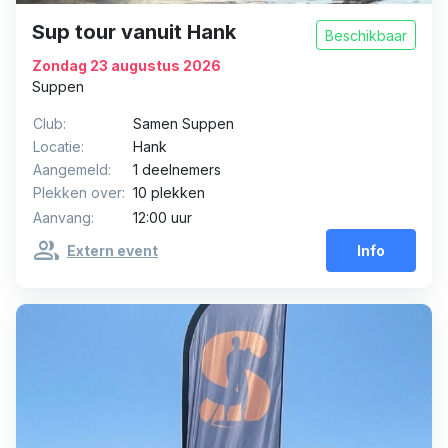
Sup tour vanuit Hank
Beschikbaar
Zondag 23 augustus 2026
Suppen
Club:
Samen Suppen
Locatie:
Hank
Aangemeld:
1 deelnemers
Plekken over:
10 plekken
Aanvang:
12:00 uur
group
Extern event
Info