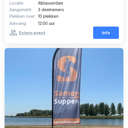
Locatie:
Alblasserdam
Aangemeld:
3 deelnemers
Plekken over:
10 plekken
Aanvang:
12:00 uur
group
Extern event
Info