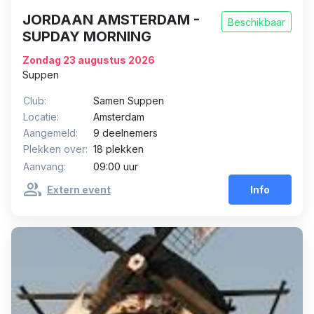
JORDAAN AMSTERDAM -
Beschikbaar
SUPDAY MORNING
Zondag 23 augustus 2026
Suppen
Club:
Samen Suppen
Locatie:
Amsterdam
Aangemeld:
9 deelnemers
Plekken over:
18 plekken
Aanvang:
09:00 uur
group
Extern event
Info