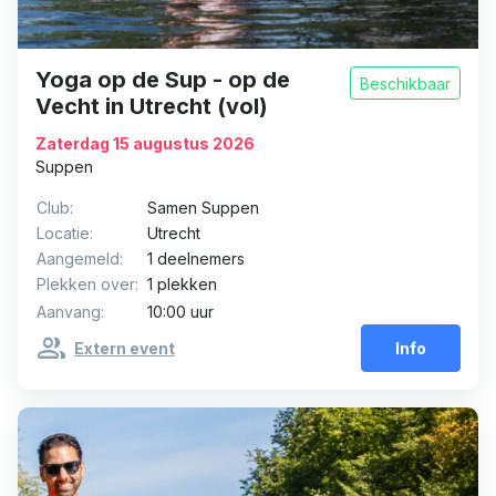
Yoga op de Sup - op de
Beschikbaar
Vecht in Utrecht (vol)
Zaterdag 15 augustus 2026
Suppen
Club:
Samen Suppen
Locatie:
Utrecht
Aangemeld:
1 deelnemers
Plekken over:
1 plekken
Aanvang:
10:00 uur
group
Extern event
Info