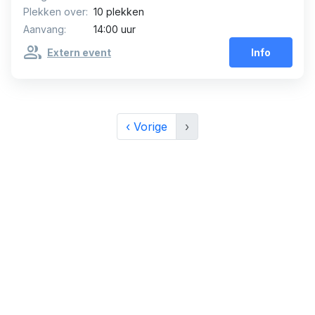
Plekken over:
10 plekken
Aanvang:
14:00 uur
group
Extern event
Info
‹ Vorige
›