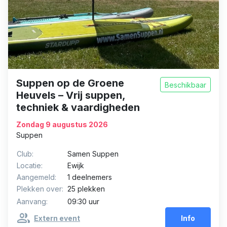
Suppen op de Groene
Beschikbaar
Heuvels – Vrij suppen,
techniek & vaardigheden
Zondag 9 augustus 2026
Suppen
Club:
Samen Suppen
Locatie:
Ewijk
Aangemeld:
1 deelnemers
Plekken over:
25 plekken
Aanvang:
09:30 uur
group
Extern event
Info