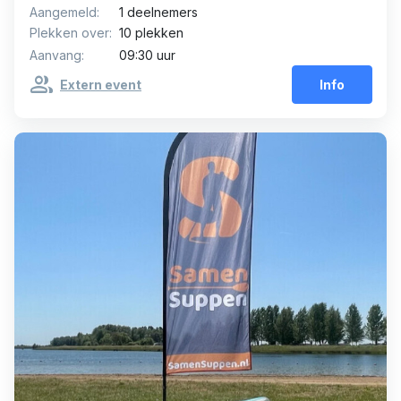
Aangemeld:
1 deelnemers
Plekken over:
10 plekken
Aanvang:
09:30 uur
group
Extern event
Info