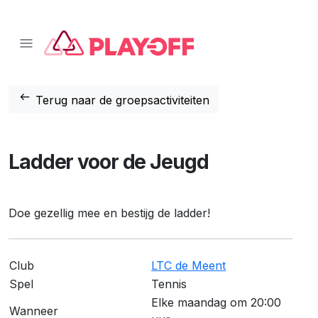
📱 Download onze app!
Klik hier
❌
arrow_left_alt
Terug naar de groepsactiviteiten
Ladder voor de Jeugd
Doe gezellig mee en bestijg de ladder!
Club
LTC de Meent
Spel
Tennis
Elke maandag om 20:00
Wanneer