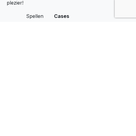
plezier!
Spellen
Cases
Locaties
Het Belang van Spel
Zakelijk
Spelen op de Werkvloer
Over Ons
Privacyverklaring
Contact
Algemene voorwaarden
Download
Social