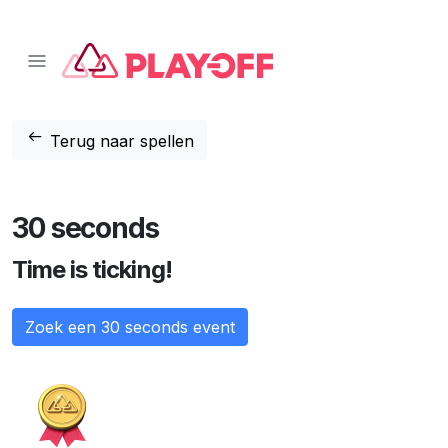
📱 Download onze app!
Klik hier
❌
arrow_left_alt
Terug naar spellen
30 seconds
Time is ticking!
Zoek een 30 seconds event