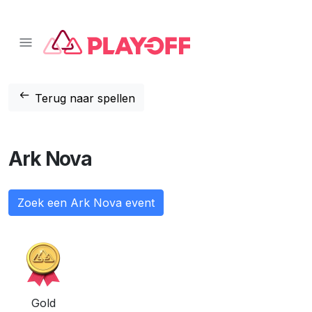
📱 Download onze app!
Klik hier
❌
arrow_left_alt
Terug naar spellen
Ark Nova
Zoek een Ark Nova event
Gold