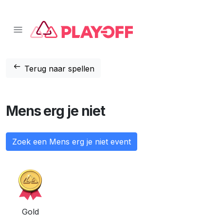
📱 Download onze app!
Klik hier
❌
arrow_left_alt
Terug naar spellen
Mens erg je niet
Zoek een Mens erg je niet event
Gold