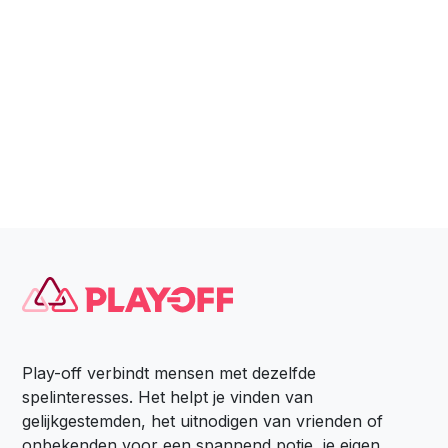
Play-off verbindt mensen met dezelfde
spelinteresses. Het helpt je vinden van
gelijkgestemden, het uitnodigen van vrienden of
onbekenden voor een spannend potje, je eigen