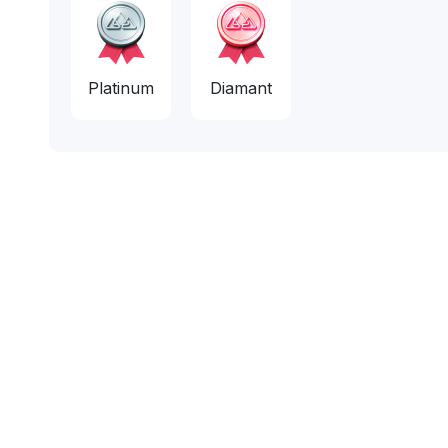
Platinum
Diamant