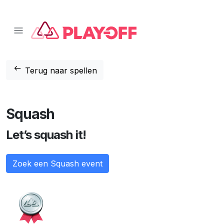
📱 Download onze app!
Klik hier
❌
arrow_left_alt
Terug naar spellen
Squash
Let’s squash it!
Zoek een Squash event