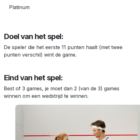
Platinum
Doel van het spel:
De speler die het eerste 11 punten haalt (met twee
punten verschil) wint de game.
Eind van het spel:
Best of 3 games, je moet dan 2 (van de 3) games
winnen om een wedstrijd te winnen.