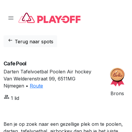
📱 Download onze app!
Klik hier
❌
arrow_left_alt
Terug naar spots
Cafe Pool
Darten Tafelvoetbal Poolen Air hockey
Van Welderenstraat 99, 6511MG
Nijmegen •
Route
Brons
group
1 lid
Ben je op zoek naar een gezellige plek om te poolen,
darten, tafelvoetbal, airhockey dan heb je het juiste