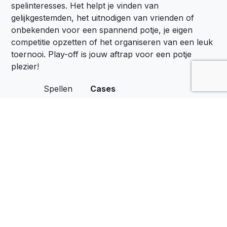
spelinteresses. Het helpt je vinden van
gelijkgestemden, het uitnodigen van vrienden of
onbekenden voor een spannend potje, je eigen
competitie opzetten of het organiseren van een leuk
toernooi. Play-off is jouw aftrap voor een potje
plezier!
Spellen
Cases
Locaties
Het Belang van Spel
Zakelijk
Spelen op de Werkvloer
Over Ons
Privacyverklaring
Contact
Algemene voorwaarden
Download