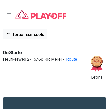
📱 Download onze app!
Klik hier
❌
arrow_left_alt
Terug naar spots
De Starte
Heufkesweg 27, 5768 RR Meijel •
Route
Brons