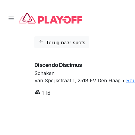
arrow_left_alt
Terug naar spots
Discendo Discimus
Schaken
Van Speijkstraat 1, 2518 EV Den Haag •
Rou
group
1 lid