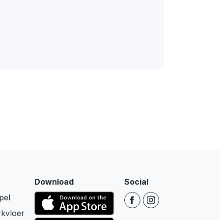
Download
Social
pel
kvloer