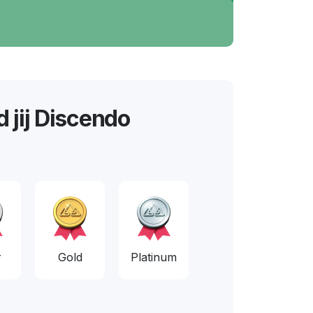
d jij Discendo
r
Gold
Platinum