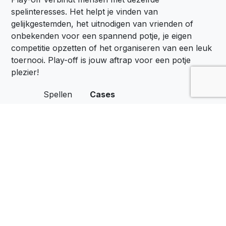
spelinteresses. Het helpt je vinden van
gelijkgestemden, het uitnodigen van vrienden of
onbekenden voor een spannend potje, je eigen
competitie opzetten of het organiseren van een leuk
toernooi. Play-off is jouw aftrap voor een potje
plezier!
Spellen
Cases
Locaties
Het Belang van Spel
Zakelijk
Spelen op de Werkvloer
Over Ons
Privacyverklaring
Contact
Algemene voorwaarden
Download