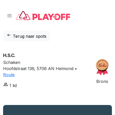
📱 Download onze app!
Klik hier
❌
arrow_left_alt
Terug naar spots
H.S.C.
Schaken
Hoofdstraat 136, 5706 AN Helmond •
Route
Brons
group
1 lid