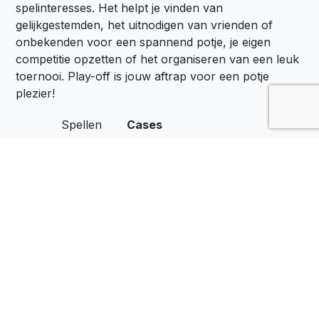
spelinteresses. Het helpt je vinden van
gelijkgestemden, het uitnodigen van vrienden of
onbekenden voor een spannend potje, je eigen
competitie opzetten of het organiseren van een leuk
toernooi. Play-off is jouw aftrap voor een potje
plezier!
Spellen
Cases
Locaties
Het Belang van Spel
Zakelijk
Spelen op de Werkvloer
Over Ons
Privacyverklaring
Contact
Algemene voorwaarden
Download