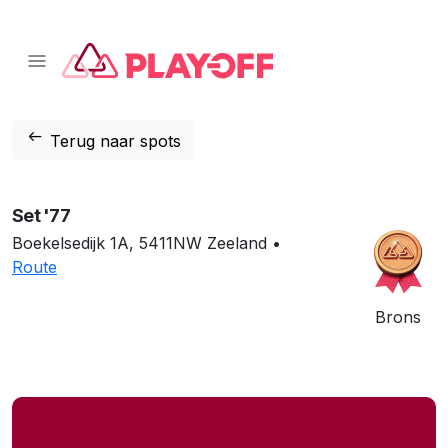
📱 Download onze app!
Klik hier
❌
arrow_left_alt
Terug naar spots
Set '77
Boekelsedijk 1A, 5411NW Zeeland •
Route
Brons