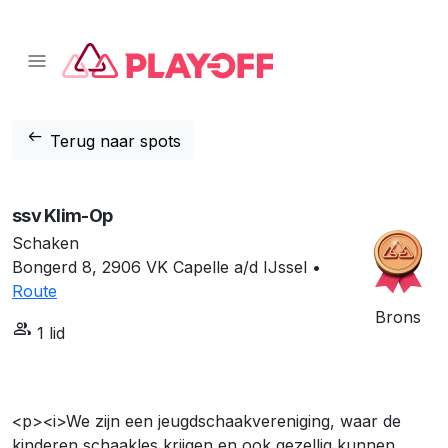
📱 Download onze app!
Klik hier
❌
arrow_left_alt
Terug naar spots
ssv Klim-Op
Schaken
Bongerd 8, 2906 VK Capelle a/d IJssel •
Route
Brons
group
1 lid
<p><i>We zijn een jeugdschaakvereniging, waar de
kinderen schaakles krijgen en ook gezellig kunnen