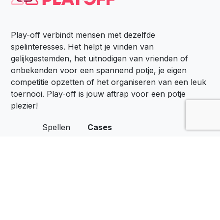
Play-off verbindt mensen met dezelfde
spelinteresses. Het helpt je vinden van
gelijkgestemden, het uitnodigen van vrienden of
onbekenden voor een spannend potje, je eigen
competitie opzetten of het organiseren van een leuk
toernooi. Play-off is jouw aftrap voor een potje
plezier!
Spellen
Cases
Locaties
Het Belang van Spel
Zakelijk
Spelen op de Werkvloer
Over Ons
Privacyverklaring
Contact
Algemene voorwaarden
Download