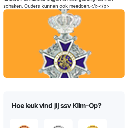
schaken. Ouders kunnen ook meedoen.</i></p>
Hoe leuk vind jij ssv Klim-Op?