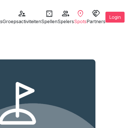
supervisor_account
casino
group
location_on
handshake
Login
ts
Groepsactiviteiten
Spellen
Spelers
Spots
Partners