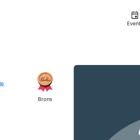
event
Even
te
Brons