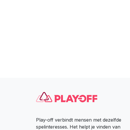
Play-off verbindt mensen met dezelfde
spelinteresses. Het helpt je vinden van