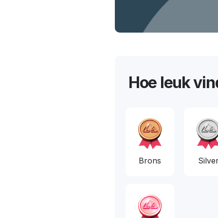
Hoe leuk vind
Brons
Silve