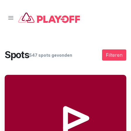
📱 Download onze app!
Klik hier
❌
Spots
Filteren
547 spots gevonden