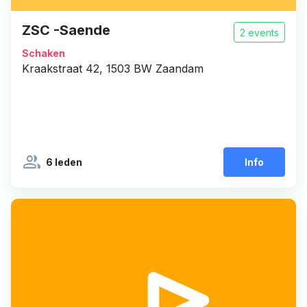
ZSC -Saende
2 events
Schaken
Kraakstraat 42, 1503 BW Zaandam
group
6 leden
Info