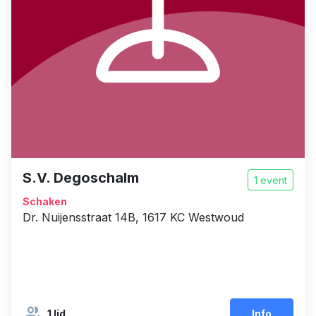
S.V. Degoschalm
1 event
Schaken
Dr. Nuijensstraat 14B, 1617 KC Westwoud
group
1 lid
Info